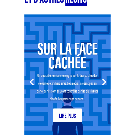
SUR LA FACE
CACHÉE
On devrait être mieux renseigné sur la face cachée des
célébrités et milliardaires. Les médias n’osent pas en
parler car ils sont souvent contrôlés par les plus hauts
placés. Ces personnes ne sont...
LIRE PLUS