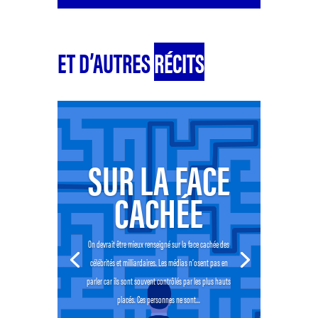
ET D’AUTRES
RÉCITS
SUR LA FACE
CACHÉE
On devrait être mieux renseigné sur la face cachée des
célébrités et milliardaires. Les médias n’osent pas en
parler car ils sont souvent contrôlés par les plus hauts
placés. Ces personnes ne sont...