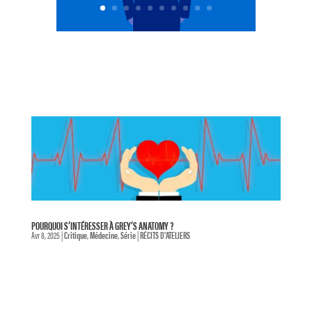
POURQUOI S’INTÉRESSER À GREY’S ANATOMY ?
Avr 8, 2025
|
Critique
,
Médecine
,
Série
|
RÉCITS D'ATELIERS