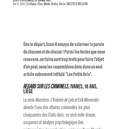
Avr 11, 2025
|
Critique
,
Film
,
Mode
,
Ordre
,
Série
|
RÉCITS D'ATELIERS
Dès le départ, Scan-R essaye de valoriser la parole
de chacune et de chacun ! Parmi les textes que nous
recevons, certains sont trop brefs pour faire l’objet
d’un post, nous les rassemblons donc dans un seul
article sobrement intitulé “Les Petits Avis”.
REGARD SUR LES CRIMINELS
, IVANES, 16 ANS,
LIÈGE
La série
Monstres : L’histoire de Lyle et Erik Menendez
aborde l’une des affaires criminelles les plus
choquantes des États-Unis; ce récit mêle drame,
suspense et analyse psychologique des