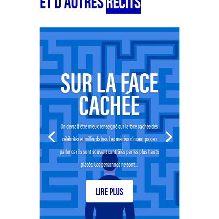
ET D’AUTRES
RÉCITS
SUR LA FACE
CACHÉE
On devrait être mieux renseigné sur la face cachée des
célébrités et milliardaires. Les médias n’osent pas en
parler car ils sont souvent contrôlés par les plus hauts
placés. Ces personnes ne sont...
LIRE PLUS