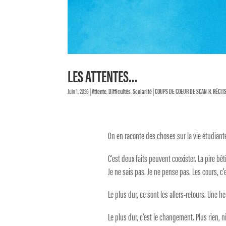
LES ATTENTES…
Juin 1, 2026
|
Attente
,
Difficultés
,
Scolarité
|
COUPS DE COEUR DE SCAN-R
,
RÉCITS
On en raconte des choses sur la vie étudiante
C’est deux faits peuvent coexister. La pire bêt
Je ne sais pas. Je ne pense pas. Les cours, c’e
Le plus dur, ce sont les allers-retours. Une 
Le plus dur, c’est le changement. Plus rien, ni