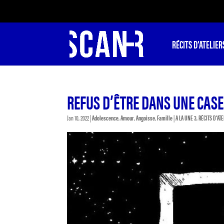
RÉCITS D’ATELIER
REFUS D’ÊTRE DANS UNE CASE
Jan 10, 2022
|
Adolescence
,
Amour
,
Angoisse
,
Famille
|
A LA UNE 3
,
RÉCITS D'AT