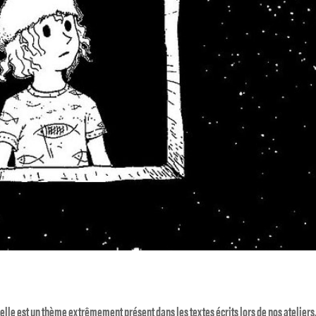
xuelle est un thème extrêmement présent dans les textes écrits lors de nos ateliers