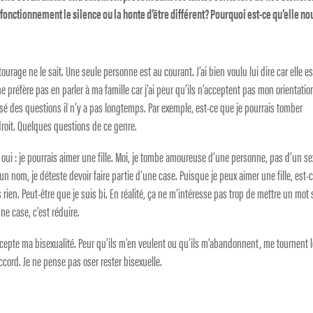
fonctionnement le silence ou la honte d’être différent? Pourquoi est-ce qu’elle no
tourage ne le sait. Une seule personne est au courant. J’ai bien voulu lui dire car elle es
ne préfère pas en parler à ma famille car j’ai peur qu’ils n’acceptent pas mon orientatio
posé des questions il n’y a pas longtemps. Par exemple, est-ce que je pourrais tomber
droit. Quelques questions de ce genre.
oui : je pourrais aimer une fille. Moi, je tombe amoureuse d’une personne, pas d’un s
 un nom, je déteste devoir faire partie d’une case. Puisque je peux aimer une fille, est-
 rien. Peut-être que je suis bi. En réalité, ça ne m’intéresse pas trop de mettre un mot 
ne case, c’est réduire.
’accepte ma bisexualité. Peur qu’ils m’en veulent ou qu’ils m’abandonnent, me tournent 
ccord. Je ne pense pas oser rester bisexuelle.