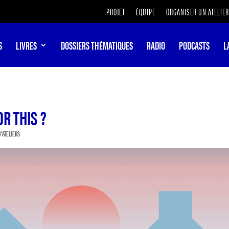
PROJET
ÉQUIPE
ORGANISER UN ATELIER
S
LIVRES
DOSSIERS THÉMATIQUES
RADIO
PODCASTS
L
R THIS ?
D'ATELIERS