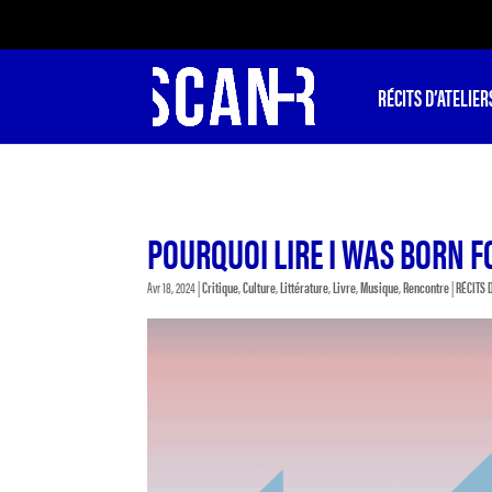
RÉCITS D’ATELIER
POURQUOI LIRE I WAS BORN FO
Avr 18, 2024
|
Critique
,
Culture
,
Littérature
,
Livre
,
Musique
,
Rencontre
|
RÉCITS 