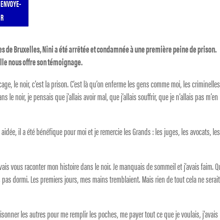
ENVOYE-
R
s de Bruxelles, Nini a été arrêtée et condamnée à une première peine de prison.
elle nous offre son témoignage.
a cage, le noir, c’est la prison. C’est là qu’on enferme les gens comme moi, les criminelles
ns le noir, je pensais que j’allais avoir mal, que j’allais souffrir, que je n’allais pas m’en
a aidée, il a été bénéfique pour moi et je remercie les Grands : les juges, les avocats, le
Je vais vous raconter mon histoire dans le noir. Je manquais de sommeil et j’avais faim. 
ais pas dormi. Les premiers jours, mes mains tremblaient. Mais rien de tout cela ne serai
nner les autres pour me remplir les poches, me payer tout ce que je voulais, j’avais