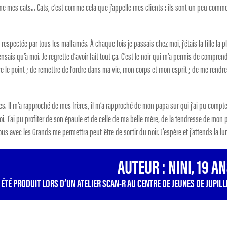
e mes cats… Cats, c’est comme cela que j’appelle mes clients : ils sont un peu comm
us respectée par tous les malfamés. À chaque fois je passais chez moi, j’étais la fille la p
ensais qu’à moi. Je regrette d’avoir fait tout ça. C’est le noir qui m’a permis de compren
re le point ; de remettre de l’ordre dans ma vie, mon corps et mon esprit ; de me rendr
mies. Il m’a rapproché de mes frères, il m’a rapproché de mon papa sur qui j’ai pu compte
oi. J’ai pu profiter de son épaule et de celle de ma belle-mère, de la tendresse de mon p
s avec les Grands me permettra peut-être de sortir du noir. J’espère et j’attends la lu
AUTEUR : NINI, 19 A
A ÉTÉ PRODUIT LORS D’UN ATELIER SCAN-R AU
CENTRE DE JEUNES DE JUPILL