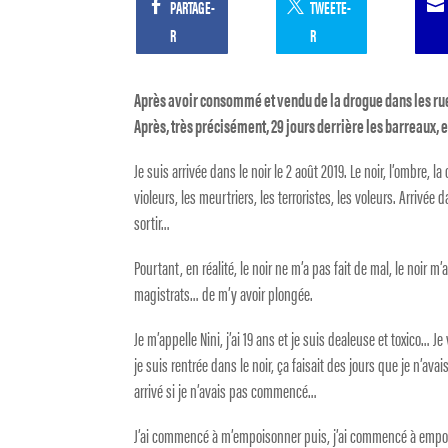
PARTAGE-
TWEETE-
R
R
Après avoir consommé et vendu de la drogue dans les rue
Après, très précisément, 29 jours derrière les barreaux, 
Je suis arrivée dans le noir le 2 août 2019. Le noir, l’ombre, l
violeurs, les meurtriers, les terroristes, les voleurs. Arrivée da
sortir…
Pourtant, en réalité, le noir ne m’a pas fait de mal, le noir m’
magistrats… de m’y avoir plongée.
Je m’appelle Nini, j’ai 19 ans et je suis dealeuse et toxico… 
je suis rentrée dans le noir, ça faisait des jours que je n’av
arrivé si je n’avais pas commencé…
J’ai commencé à m’empoisonner puis, j’ai commencé à empoiso