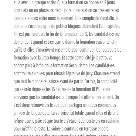
suis avec un groupe entier. Que la formation se donne en 2 jours
complets ou en plusieurs demi-jours, une relation se crée entre les
candidats mais entre nous également. Une complicité s’installe, le
contenu s’accompagne de petites blagues détendant l’atmosphère.
Il n’est pas rare qu’à la fin de la formation BEPS, les candidat·e·s me
demandent quand est-ce que je donne la formation suivante, afin
qu’ils et elles s’inscrivent ensemble pour continuer leur parcours de
formation avec la Croix-Rouge. Et cette complicité je la retrouve
encore plus à la fin de la formation Secourisme. Les candidat·e·s
sont tou·te·s uni·e·s pour réussir l’épreuve du jury. Chacun·e attend
que tout le monde réussisse avant de partir. Parfois, la complicité
qui se crée dépasse les 15 heures de la formation BEPS. Je me
souviens que les candidat·e·s ont proposé d’aller au restaurant. On
s’est donc retrouvé·e·s le soir pour partager un repas comme des
ami·e·s de longue date. La surprise fut totale quand elles et ils ont
refusé que je paie et que tou·te·s s’étaient concerté·e·s en catimini
pour m’offrir le resto. La soirée a continué en terrasse encore