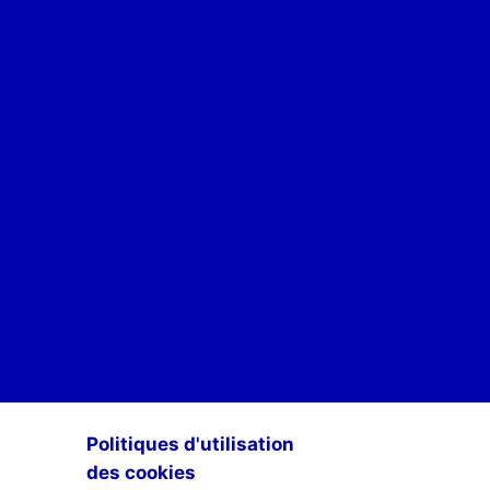
POUR ÊTRE INFORMÉ·E·S DES ACTIVITÉS DE SCAN-R
Politiques d'utilisation
des cookies