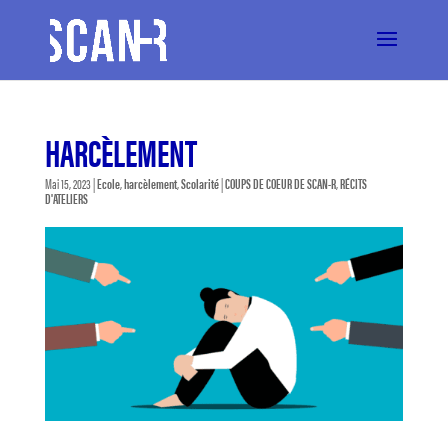
HARCÈLEMENT
Mai 15, 2023
|
Ecole
,
harcèlement
,
Scolarité
|
COUPS DE COEUR DE SCAN-R
,
RÉCITS
D'ATELIERS