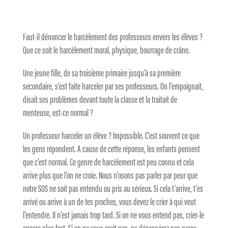
Faut-il dénoncer le harcèlement des professeurs envers les élèves ?
Que ce soit le harcèlement moral, physique, bourrage de crâne.
Une jeune fille, de sa troisième primaire jusqu’à sa première
secondaire, s’est faite harceler par ses professeurs. On l’empoignait,
disait ses problèmes devant toute la classe et la traitait de
menteuse, est-ce normal ?
Un professeur harceler un élève ? Impossible. C’est souvent ce que
les gens répondent. A cause de cette réponse, les enfants pensent
que c’est normal. Ce genre de harcèlement est peu connu et cela
arrive plus que l’on ne croie. Nous n’osons pas parler par peur que
notre SOS ne soit pas entendu ou pris au sérieux. Si cela t’arrive, t’es
arrivé ou arrive à un de tes proches, vous devez le crier à qui veut
l’entendre. Il n’est jamais trop tard. Si on ne vous entend pas, crier-le
encore plus fort. Si on ne vous croit pas, ne désespérez pas parce