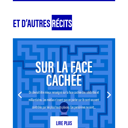
ET D’AUTRES
RÉCITS
SUR LA FACE
CACHÉE
On devrait être mieux renseigné sur la face cachée des célébrités et
milliardaires. Les médias n’osent pas en parler car ils sont souvent
contrôlés par les plus hauts placés. Ces personnes ne sont...
LIRE PLUS