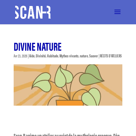
DIVINE NATURE
Avr 23, 2026
|
Aide
,
Divinité
,
Habitude
,
Mythes vivants
,
nature
,
Sauver
|
RÉCITS D'ATELIERS
Scan-R anime un atelier au sujet de la mythologie grecque. Dès