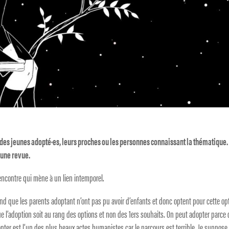
 des jeunes adopté
·
es, leurs proches ou les personnes connaissant la thématique.
 une revue.
encontre qui mène à un lien intemporel.
tend que les parents adoptant n’ont pas pu avoir d’enfants et donc optent pour cette op
que l’adoption soit au rang des options et non des 1ers souhaits. On peut adopter parce
pter est l’un des plus beaux actes humanistes car le parcours est terrible. Je suppose