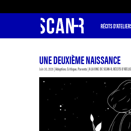
RÉCITS D’ATELIER
UNE DEUXIÈME NAISSANCE
Juin 30, 2026
|
Adoption
,
Critique
,
Parents
|
A LA UNE DE SCAN-R
,
RÉCITS D'ATELI