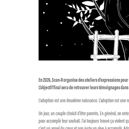
En 2026, Scan-R organise des ateliers d’expressions pour
L’objectif final sera de retrouver leurs témoignages dans
L’adoption est une deuxième naissance. L’adoption est une r
Un jour, un couple choisit d’être parents. En général, on en
pour accomplir leur souhait. J’ai toujours trouvé ça violent 
c’est un appel du cœur et non juste un rêve à accomplir. Ado