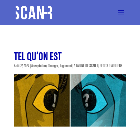
TEL QU’ON EST
Août 27, 2024
|
Acceptation
,
Changer
,
Jugement
|
A LA UNE DE SCAN-R
,
RÉCITS D'ATELIERS