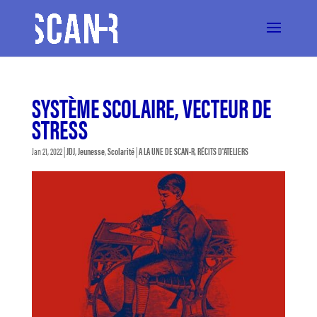
SYSTÈME SCOLAIRE, VECTEUR DE
STRESS
Jan 21, 2022
|
JDJ
,
Jeunesse
,
Scolarité
|
A LA UNE DE SCAN-R
,
RÉCITS D'ATELIERS