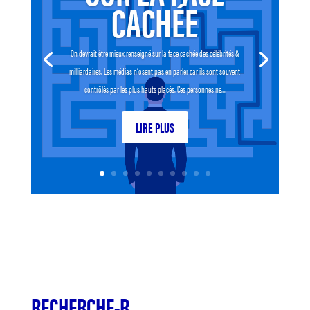
CACHÉE
On devrait être mieux renseigné sur la face cachée des célébrités &
milliardaires. Les médias n’osent pas en parler car ils sont souvent
contrôlés par les plus hauts placés. Ces personnes ne...
LIRE PLUS
RECHERCHE-R