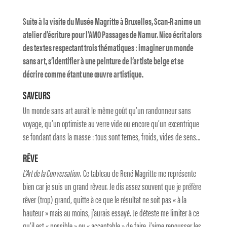
Suite à la visite du Musée Magritte à Bruxelles, Scan-R anime un
atelier d’écriture pour l’AMO Passages de Namur. Nico écrit alors
des textes respectant trois thématiques : imaginer un monde
sans art, s’identifier à une peinture de l’artiste belge et se
décrire comme étant une œuvre artistique.
SAVEURS
Un monde sans art aurait le même goût qu’un randonneur sans
voyage, qu’un optimiste au verre vide ou encore qu’un excentrique
se fondant dans la masse : tous sont ternes, froids, vides de sens…
RÊVE
L’Art de la Conversation
. Ce tableau de René Magritte me représente
bien car je suis un grand rêveur. Je dis assez souvent que je préfère
rêver (trop) grand, quitte à ce que le résultat ne soit pas « à la
hauteur » mais au moins, j’aurais essayé. Je déteste me limiter à ce
qu’il est « possible » ou « acceptable » de faire, j’aime repousser les