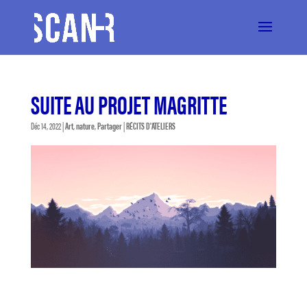
SUITE AU PROJET MAGRITTE
Déc 14, 2022
|
Art
,
nature
,
Partager
|
RÉCITS D'ATELIERS