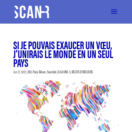
SI JE POUVAIS EXAUCER UN VŒU,
J’UNIRAIS LE MONDE EN UN SEUL
PAYS
Jan 27, 2023
|
JDJ
,
Paix
,
Rêver
,
Société
|
A LA UNE 3
,
RÉCITS D'ATELIERS