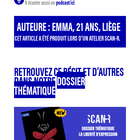
A écouter aussi en
podcast ici
AUTEURE : EMMA, 21 ANS, LIÈGE
CET ARTICLE A ÉTÉ PRODUIT LORS D’UN ATELIER SCAN-R.
RETROUVEZ CE RÉCIT ET D’AUTRES
DANS NOTRE
DOSSIER
THÉMATIQUE