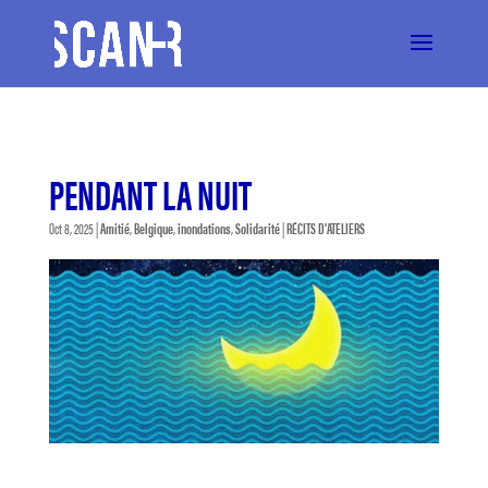
PENDANT LA NUIT
Oct 8, 2025
|
Amitié
,
Belgique
,
inondations
,
Solidarité
|
RÉCITS D'ATELIERS