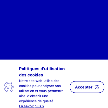
POUR ÊTRE INFORMÉ·E·S DES ACTIVITÉS DE SCAN-R
Politiques d'utilisation
des cookies
S'INSCRIRE À NOTRE NEWSLETTE-R
Notre site web utilise des
cookies pour analyser son
Accepter
utilisation et vous permettre
ainsi d'obtenir une
expérience de qualité.
| design by
LAHPLAB
with the
amazing #0002ab | © LAHPLAB 2018 |
En savoir plus »