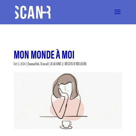
MON MONDE À MOI
Oct 2, 2024
|
Sexualité
,
Travail
|
A LA UNE 2
,
RÉCITS D'ATELIERS