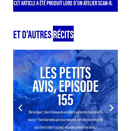
CET ARTICLE A ÉTÉ PRODUIT LORS D’UN ATELIER SCAN-R.
ET D’AUTRES
RÉCITS
LES PETITS
AVIS, EPISODE
155
Dès le départ, Scan-R essaye de valoriser la parole de chacune et de
chacun ! Parmi les textes que nous recevons, certains sont trop brefs
pour faire l’objet d’un post, nous les rassemblons donc...