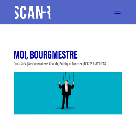
MOI, BOURGMESTRE
Déc 3, 2024
|
Assiseswoluwe
,
Choisir
,
Politique
,
Quartier
|
RÉCITS D'ATELIERS