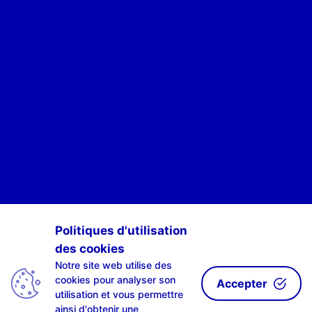
POUR ÊTRE INFORMÉ·E·S DES ACTIVITÉS DE SCAN-R
Politiques d'utilisation
des cookies
S'INSCRIRE À NOTRE NEWSLETTE-R
Notre site web utilise des
cookies pour analyser son
Accepter
utilisation et vous permettre
ainsi d'obtenir une