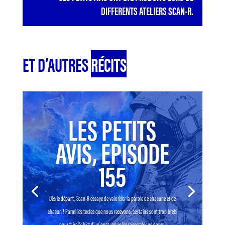
DIFFERENTS ATELIERS SCAN-R.
ET D’AUTRES
RÉCITS
LES PETITS
AVIS, EPISODE
155
Dès le départ, Scan-R essaye de valoriser la parole de chacune et de
chacun ! Parmi les textes que nous recevons, certains sont trop brefs
pour faire l’objet d’un post, nous les rassemblons donc...