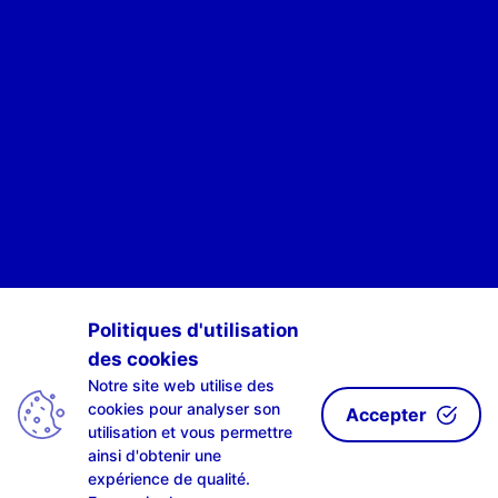
POUR ÊTRE INFORMÉ·E·S DES ACTIVITÉS DE SCAN-R
Politiques d'utilisation
des cookies
S'INSCRIRE À NOTRE NEWSLETTE-R
Notre site web utilise des
cookies pour analyser son
Accepter
utilisation et vous permettre
ainsi d'obtenir une
expérience de qualité.