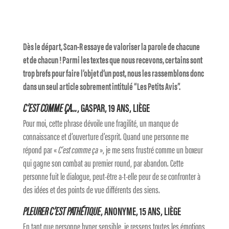
Dès le départ, Scan-R essaye de valoriser la parole de chacune
et de chacun ! Parmi les textes que nous recevons, certains sont
trop brefs pour faire l’objet d’un post, nous les rassemblons donc
dans un seul article sobrement intitulé “Les Petits Avis”.
C’EST COMME ÇA…
, GASPAR, 19 ANS, LIÈGE
Pour moi, cette phrase dévoile une fragilité, un manque de
connaissance et d’ouverture d’esprit. Quand une personne me
répond par «
C’est comme ça
», je me sens frustré comme un boxeur
qui gagne son combat au premier round, par abandon. Cette
personne fuit le dialogue, peut-être a-t-elle peur de se confronter à
des idées et des points de vue différents des siens.
PLEURER C’EST PATHÉTIQUE
, ANONYME, 15 ANS, LIÈGE
En tant que personne hyper sensible, je ressens toutes les émotions