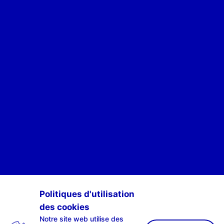
POUR ÊTRE INFORMÉ·E·S DES ACTIVITÉS DE SCAN-R
Politiques d'utilisation
des cookies
S'INSCRIRE À NOTRE NEWSLETTE-R
Notre site web utilise des