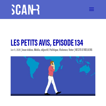
LES PETITS AVIS, EPISODE 134
Jan 9, 2026
|
Jeux vidéos
,
Média
,
objectif
,
Politique
,
Violence
,
Voter
|
RÉCITS D'ATELIERS