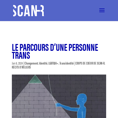
LE PARCOURS D’UNE PERSONNE
TRANS
Jan 8, 2024
|
Changement
,
Identité
,
LGBTQIA+
,
Transidentité
|
COUPS DE COEUR DE SCAN-R
,
RÉCITS D'ATELIERS