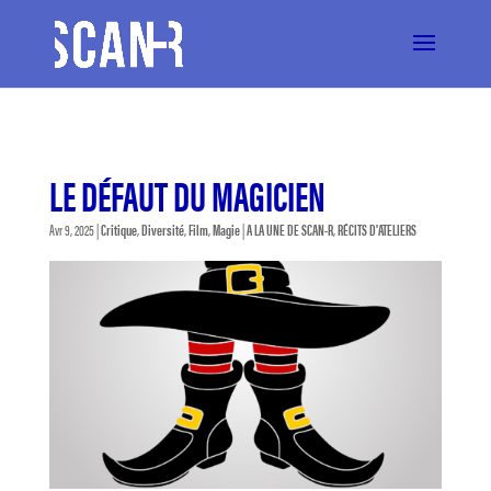
LE DÉFAUT DU MAGICIEN
Avr 9, 2025
|
Critique
,
Diversité
,
Film
,
Magie
|
A LA UNE DE SCAN-R
,
RÉCITS D'ATELIERS