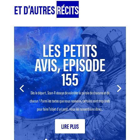
ET D’AUTRES
RÉCITS
LES PETITS
AVIS, EPISODE
155
Dès le départ, Scan-R essaye de valoriser la parole de chacune et de
chacun ! Parmi les textes que nous recevons, certains sont trop brefs
pour faire l’objet d’un post, nous les rassemblons donc...
LIRE PLUS