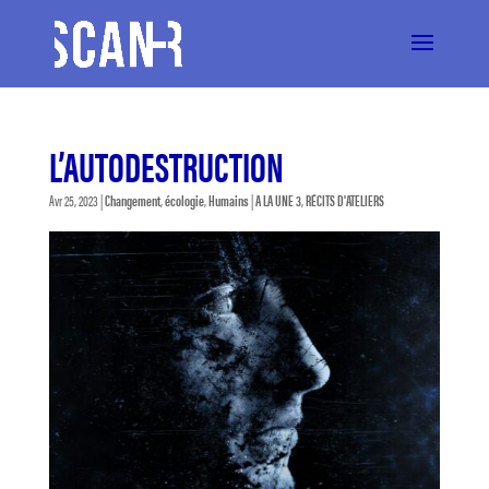
L’AUTODESTRUCTION
Avr 25, 2023
|
Changement
,
écologie
,
Humains
|
A LA UNE 3
,
RÉCITS D'ATELIERS