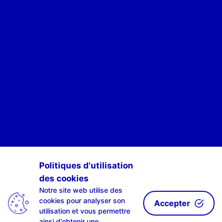
POUR ÊTRE INFORMÉ·E·S DES ACTIVITÉS DE SCAN-R
Politiques d'utilisation
des cookies
S'INSCRIRE À NOTRE NEWSLETTE-R
Notre site web utilise des
cookies pour analyser son
Accepter
utilisation et vous permettre
ainsi d'obtenir une