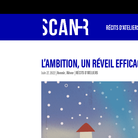
RÉCITS D’ATELIER
L’AMBITION, UN RÉVEIL EFFICA
Juin 27, 2022
|
Avenir
,
Rêver
|
RÉCITS D'ATELIERS