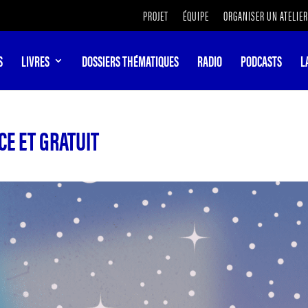
PROJET
ÉQUIPE
ORGANISER UN ATELIER
S
LIVRES
DOSSIERS THÉMATIQUES
RADIO
PODCASTS
L
CE ET GRATUIT