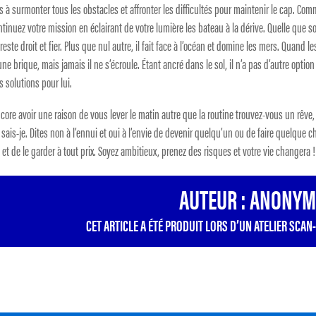
ts à surmonter tous les obstacles et affronter les difficultés pour maintenir le cap. Co
nuez votre mission en éclairant de votre lumière les bateau à la dérive. Quelle que so
 reste droit et fier. Plus que nul autre, il fait face à l’océan et domine les mers. Quand le
une brique, mais jamais il ne s’écroule. Étant ancré dans le sol, il n’a pas d’autre optio
s solutions pour lui.
encore avoir une raison de vous lever le matin autre que la routine trouvez-vous un rêve
 sais-je. Dites non à l’ennui et oui à l’envie de devenir quelqu’un ou de faire quelque 
et de le garder à tout prix. Soyez ambitieux, prenez des risques et votre vie changera !
AUTEUR : ANONYM
CET ARTICLE A ÉTÉ PRODUIT LORS D’UN ATELIER SCAN-