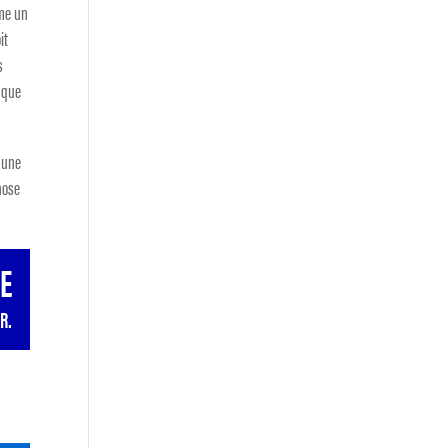
mme un
it
s
n que
, une
chose
E
R.