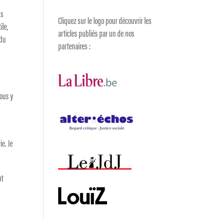
ns
Cliquez sur le logo pour découvrir les
ile,
articles publiés par un de nos
 du
partenaires :
vous y
t
ie. Je
nt