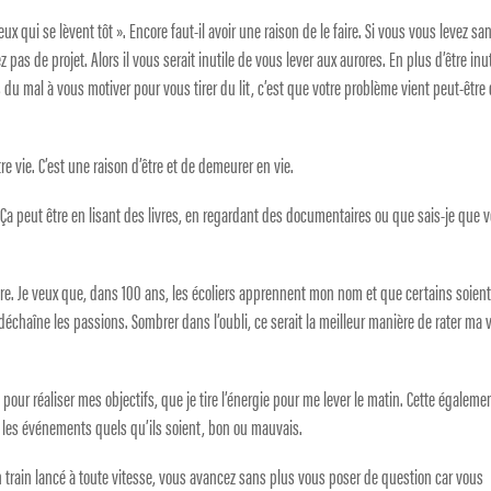
ux qui se lèvent tôt ». Encore faut-il avoir une raison de le faire. Si vous vous levez sa
pas de projet. Alors il vous serait inutile de vous lever aux aurores. En plus d’être inut
 du mal à vous motiver pour vous tirer du lit, c’est que votre problème vient peut-être
re vie. C’est une raison d’être et de demeurer en vie.
 Ça peut être en lisant des livres, en regardant des documentaires ou que sais-je que 
ire. Je veux que, dans 100 ans, les écoliers apprennent mon nom et que certains soien
échaîne les passions. Sombrer dans l’oubli, ce serait la meilleur manière de rater ma v
e pour réaliser mes objectifs, que je tire l’énergie pour me lever le matin. Cette égaleme
s les événements quels qu’ils soient, bon ou mauvais.
n train lancé à toute vitesse, vous avancez sans plus vous poser de question car vous