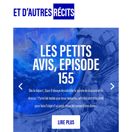
ET D’AUTRES
RÉCITS
LES PETITS
AVIS, EPISODE
155
Dès le départ, Scan-R essaye de valoriser la parole de chacune et de
chacun ! Parmi les textes que nous recevons, certains sont trop brefs
pour faire l’objet d’un post, nous les rassemblons donc...
LIRE PLUS