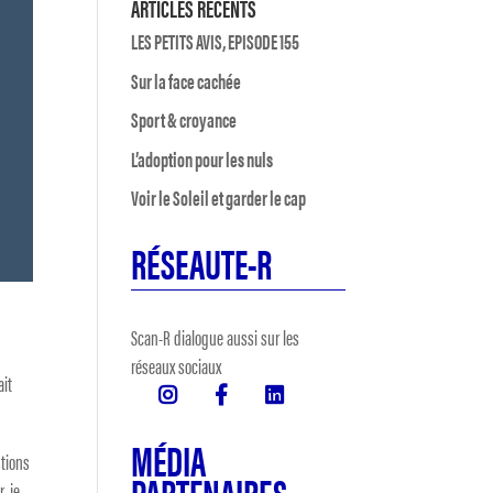
ARTICLES RÉCENTS
LES PETITS AVIS, EPISODE 155
Sur la face cachée
Sport & croyance
L’adoption pour les nuls
Voir le Soleil et garder le cap
RÉSEAUTE-R
Scan-R dialogue aussi sur les
réseaux sociaux
ait
MÉDIA
stions
PARTENAIRES
, je