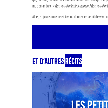
me demandais : «
Que va-t-il m’arriver demain ? Que va-t-il m’a
Alors, si j’avais un conseil à vous donner, ce serait de vivre a
ET D’AUTRES
RÉCITS
LES PETIT