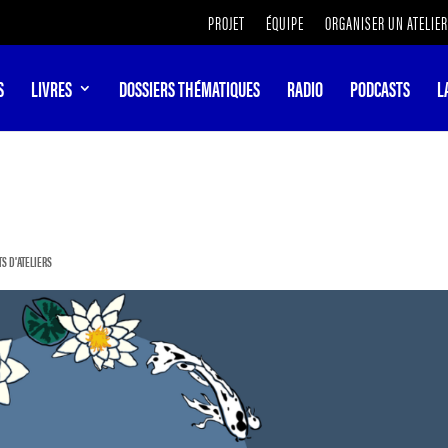
PROJET
ÉQUIPE
ORGANISER UN ATELIER
S
LIVRES
DOSSIERS THÉMATIQUES
RADIO
PODCASTS
L
TS D'ATELIERS