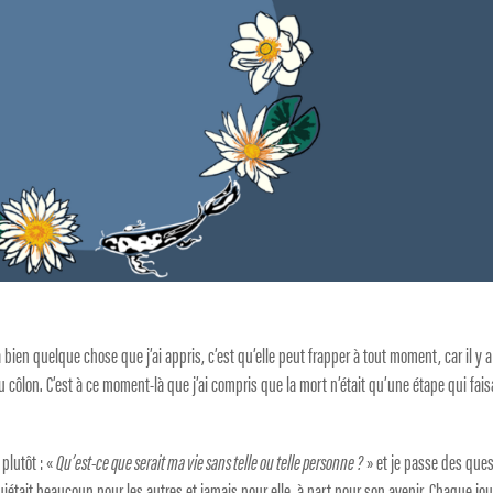
 a bien quelque chose que j’ai appris, c’est qu’elle peut frapper à tout moment, car il y a
ôlon. C’est à ce moment-là que j’ai compris que la mort n’était qu’une étape qui fais
 plutôt : «
Qu’est-ce que serait ma vie sans telle ou telle personne ?
» et je passe des que
inquiétait beaucoup pour les autres et jamais pour elle, à part pour son avenir. Chaque jour