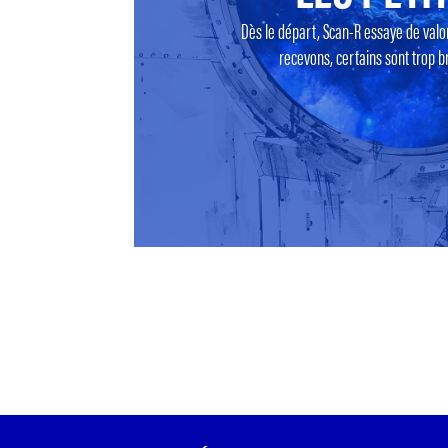
Dès le départ, Scan-R essaye de valo
recevons, certains sont trop br