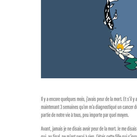
Il y a encore quelques mois, j’avais peur de la mort. Et s’il y
maintenant 3 semaines qu’on m’a diagnostiqué un cancer du c
partie de notre vie à tous, peu importe par quel moyen.
Avant, jamais je ne disais avoir peur de la mort. Je me disais
qui, au final, ne m’ont servi à rien. J’étais cette fille qui s’