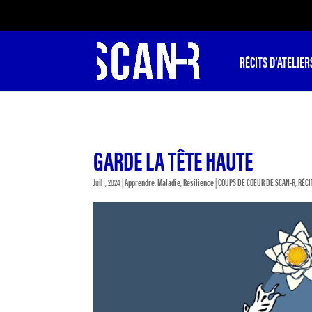
RÉCITS D’ATELIER
GARDE LA TÊTE HAUTE
Juil 1, 2024
|
Apprendre
,
Maladie
,
Résilience
|
COUPS DE COEUR DE SCAN-R
,
RÉCI