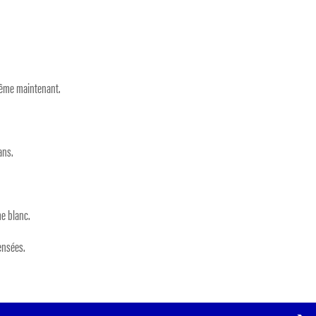
.
même maintenant.
ans.
me blanc.
ensées.