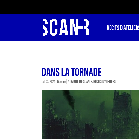
RÉCITS D’ATELIER
DANS LA TORNADE
Oct 22, 2024
|
Guerre
|
A LA UNE DE SCAN-R
,
RÉCITS D'ATELIERS