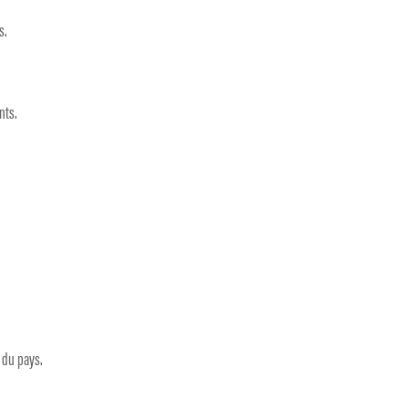
s.
nts.
t du pays.