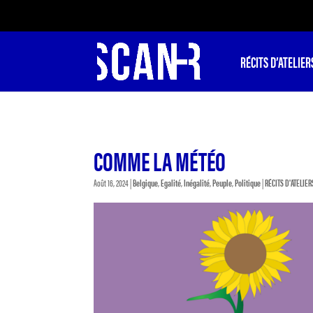
RÉCITS D’ATELIER
COMME LA MÉTÉO
Août 16, 2024
|
Belgique
,
Egalité
,
Inégalité
,
Peuple
,
Politique
|
RÉCITS D'ATELIER