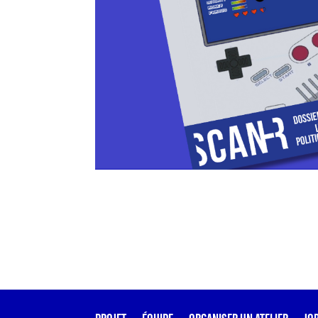
PROJET
ÉQUIPE
ORGANISER UN ATELIER
JO