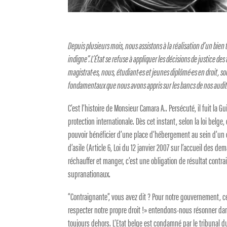
Depuis plusieurs mois, nous assistons à la réalisation d’un bien 
indigne”. L’État se refuse à appliquer les décisions de justice de
magistrat·es, nous, étudiant·es et jeunes diplômé·es en droit,
fondamentaux que nous avons appris sur les bancs de nos audit
C’est l’histoire de Monsieur Camara A.. Persécuté, il fuit la Gu
protection internationale. Dès cet instant, selon la loi belge
pouvoir bénéficier d’une place d’hébergement au sein d’un 
d’asile (Article 6, Loi du 12 janvier 2007 sur l’accueil des de
réchauffer et manger, c’est une obligation de résultat contra
supranationaux.
“Contraignante”, vous avez dit ? Pour notre gouvernement, c
respecter notre propre droit !» entendons-nous résonner dan
toujours dehors. L’Etat belge est condamné par le tribunal du