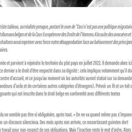
triste tableau, surréaliste presque, portant le nom de “Ceci n’est pas une politique migratoir
s tribunaux belges et de la Cour Européenne des Droits de l’Homme. A la suite des avocat·es et
 souhaitons aussi exprimer avec force notre désapprobation face au bafouement des principe
oires.
inée et parvient à rejoindre le territoire du plat pays en juillet 2022. Il demande alors ici
, ce dernier a le droit d’être respecté dans sa dignité ; cela implique notamment qu’il do
centre d’accueil, et ce jusqu’au moment où les autorités auront statué sur sa demand
mandeurs d’asile et de certaines autres catégories d’étrangers). Prévoir un lit et un toit 
ignante qui est inscrite dans le droit belge en conformité avec différents textes
ela ne semble pas être si obligatoire, après tout. « On ne va quand même pas s’impose
s un discours silencieux. Des mois après son arrivée, ce ressortissant guinéen dort
 travail pour non-respect de ses obligations. Mais l’inaction reste le mot d’ordre. Alor