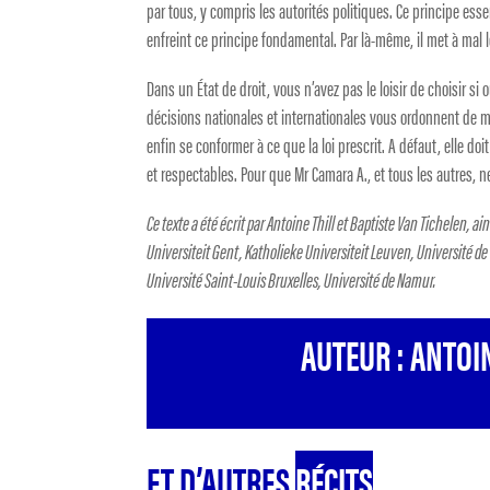
par tous, y compris les autorités politiques. Ce principe es
enfreint ce principe fondamental. Par là-même, il met à mal l
Dans un État de droit, vous n’avez pas le loisir de choisir si
décisions nationales et internationales vous ordonnent de met
enfin se conformer à ce que la loi prescrit. A défaut, elle 
et respectables. Pour que Mr Camara A., et tous les autres, 
Ce texte a été écrit par Antoine Thill et Baptiste Van Tichelen, a
Universiteit Gent, Katholieke Universiteit Leuven, Université de
Université Saint-Louis Bruxelles, Université de Namur.
AUTEUR : ANTOIN
ET D’AUTRES
RÉCITS