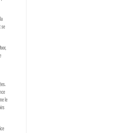
la
t se
Moor,
e
ées.
ence
ne le
oirs
ice