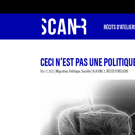
RÉCITS D’ATELIER
CECI N’EST PAS UNE POLITIQU
Mar 17, 2023
|
Migration
,
Politique
,
Société
|
A LA UNE 2
,
RÉCITS D'ATELIERS