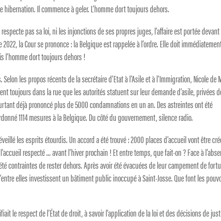
gue hibernation. Il commence à geler. L’homme dort toujours dehors.
respecte pas sa loi, ni les injonctions de ses propres juges, l’affaire est portée devant 
2022, la Cour se prononce : la Belgique est rappelée à l’ordre. Elle doit immédiatemen
is l’homme dort toujours dehors !
. Selon les propos récents de la secrétaire d’Etat à l’Asile et à l’Immigration, Nicole de 
t toujours dans la rue que les autorités statuent sur leur demande d’asile, privées d
 pourtant déjà prononcé plus de 5000 condamnations en un an. Des astreintes ont été
rdonné 1114 mesures à la Belgique. Du côté du gouvernement, silence radio.
veillé les esprits étourdis. Un accord a été trouvé : 2000 places d’accueil vont être cré
 l’accueil respecté … avant l’hiver prochain ! Et entre temps, que fait-on ? Face à l’abs
té contraintes de rester dehors. Après avoir été évacuées de leur campement de fortu
 d’entre elles investissent un bâtiment public inoccupé à Saint-Josse. Que font les pouv
ait le respect de l’État de droit, à savoir l’application de la loi et des décisions de just