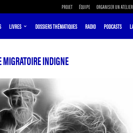
PROJET
ÉQUIPE
ORGANISER UN ATELIER
S
LIVRES
DOSSIERS THÉMATIQUES
RADIO
PODCASTS
L
E MIGRATOIRE INDIGNE