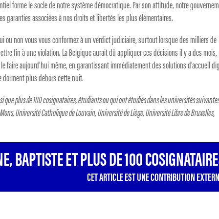
sentiel forme le socle de notre système démocratique. Par son attitude, notre gouverne
es garanties associées à nos droits et libertés les plus élémentaires.
 oui ou non vous vous conformez à un verdict judiciaire, surtout lorsque des milliers de
tre fin à une violation. La Belgique aurait dû appliquer ces décisions il y a des mois,
doit le faire aujourd’hui même, en garantissant immédiatement des solutions d’accueil d
ne dorment plus dehors cette nuit.
insi que plus de 100 cosignataires, étudiants ou qui ont étudiés dans les universités suivantes
 Mons, Université Catholique de Louvain, Université de Liège, Université Libre de Bruxelles,
E, BAPTISTE ET PLUS DE 100 COSIGNATAIR
CET ARTICLE EST UNE CONTRIBUTION EXTERN