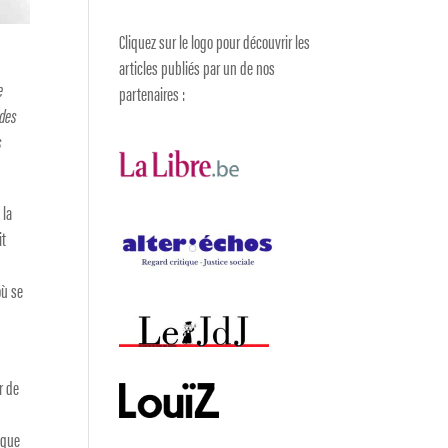
Cliquez sur le logo pour découvrir les
articles publiés par un de nos
e
partenaires :
 des
s
 la
it
e
où se
r de
s que