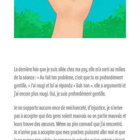
La dernière fois que je suis allée chez ma psy, elle m’a sorti au milieu
de la séance : « Au fait ton problème, c’est que tu es profondément
gentille. » J’ai rougi et lui ai répondu « Bah non », elle a argumenté et
j’ai encore plus rougi. Oui, je suis profondément gentille.
Je ne supporte aucune once de méchanceté, d’injustice, je n’arrive
pas à accepter que des gens soient mauvais ou en partie mauvais et
leurs trouve des excuses. Même au pire connard que j’ai rencontré.
Je n’arrive pas à accepter que mes proches puissent aller mal et que
je ne puisse rien y faire. Je ramasse la peluche qu’un enfant a laissé