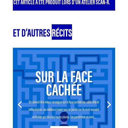
CET ARTICLE A ÉTÉ PRODUIT LORS D’UN ATELIER SCAN-R.
ET D’AUTRES
RÉCITS
SUR LA FACE
CACHÉE
On devrait être mieux renseigné sur la face cachée des célébrités et
milliardaires. Les médias n’osent pas en parler car ils sont souvent
contrôlés par les plus hauts placés. Ces personnes ne sont...