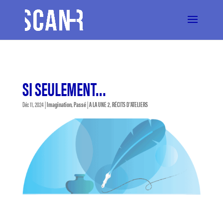
SI SEULEMENT…
Déc 11, 2024
|
Imagination
,
Passé
|
A LA UNE 2
,
RÉCITS D'ATELIERS