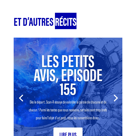
ET D’AUTRES
RÉCITS
LES PETITS
AVIS, EPISODE
155
Dès le départ, Scan-R essaye de valoriser la parole de chacune et de
chacun ! Parmi les textes que nous recevons, certains sont trop brefs
pour faire l’objet d’un post, nous les rassemblons donc...
LIRE PLUS