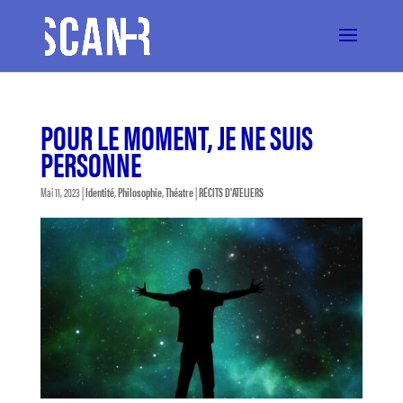
POUR LE MOMENT, JE NE SUIS
PERSONNE
Mai 11, 2023
|
Identité
,
Philosophie
,
Théatre
|
RÉCITS D'ATELIERS