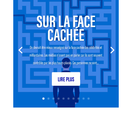
SUR LA FACE
CACHÉE
On devrait être mieux renseigné sur la face cachée des célébrités et
milliardaires. Les médias n’osent pas en parler car ils sont souvent
contrôlés par les plus hauts placés. Ces personnes ne sont...
LIRE PLUS