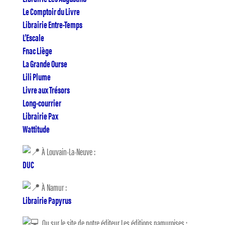
Le Comptoir du Livre
Librairie Entre-Temps
L’Escale
Fnac Liège
La Grande Ourse
Lili Plume
Livre aux Trésors
Long-courrier
Librairie Pax
Wattitude
À Louvain-La-Neuve :
DUC
À Namur :
Librairie Papyrus
Ou sur le site de notre éditeur Les éditions namuroises :