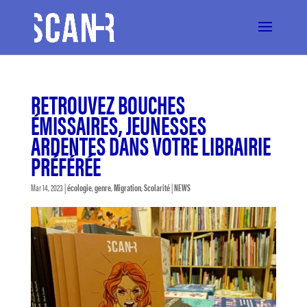
RETROUVEZ BOUCHES
ÉMISSAIRES, JEUNESSES
ARDENTES DANS VOTRE LIBRAIRIE
PRÉFÉRÉE
Mar 14, 2023
|
écologie
,
genre
,
Migration
,
Scolarité
|
NEWS