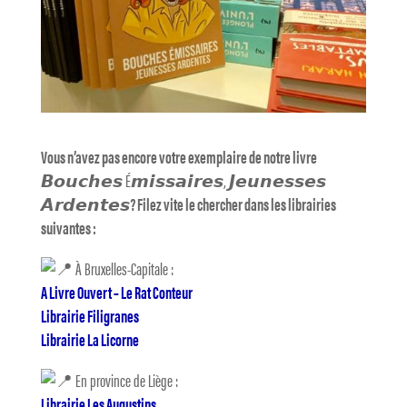
Vous n’avez pas encore votre exemplaire de notre livre
𝘽𝙤𝙪𝙘𝙝𝙚𝙨 É𝙢𝙞𝙨𝙨𝙖𝙞𝙧𝙚𝙨, 𝙅𝙚𝙪𝙣𝙚𝙨𝙨𝙚𝙨
𝘼𝙧𝙙𝙚𝙣𝙩𝙚𝙨
? Filez vite le chercher dans les librairies
suivantes :
À Bruxelles-Capitale :
A Livre Ouvert – Le Rat Conteur
Librairie Filigranes
Librairie La Licorne
En province de Liège :
Librairie Les Augustins