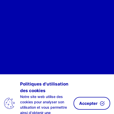
POUR ÊTRE INFORMÉ·E·S DES ACTIVITÉS DE SCAN-R
Politiques d'utilisation
des cookies
S'INSCRIRE À NOTRE NEWSLETTE-R
Notre site web utilise des
cookies pour analyser son
Accepter
utilisation et vous permettre
ainsi d'obtenir une