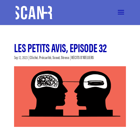
LES PETITS AVIS, EPISODE 32
Sep 12, 2023
|
Cliché
,
Précarité
,
Scout
,
Stress
|
RÉCITS D'ATELIERS