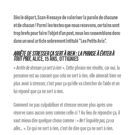
Dès le départ, Scan-R essaye de valoriser la parole de chacune
et de chacun ! Parmi les textes que nous recevons, certains sont
trop brefs pour faire l’objet d’un post, nous les rassemblons donc
dans un seul article sobrement intitulé “Les Petits Avis”.
ARRÊTE DE STRESSER ÇA SERT À RIEN : LA PHRASE À ÉVITER À
TOUT PRIX
, ALICE, 15 ANS, OTTIGNIES
«
Arrête de stresser ça sert à rien
». Cette phrase me révolte, car oui, la
personne est au courant que cela ne sert à rien, elle aimerait bien ne
plus avoir à stresser, c’est pour ça qu’elle va chercher de l’aide et on
lui répond que ça ne sert à rien.
Comment ne pas culpabiliser et stresser encore plus après une
réserve sans aucun sens comme celle-ci ? Au lieu de répondre ça, il
vaut mieux dire quelque chose comme : «
Ne t’inquiète pas, ça va
aller…
». Ce qui ne sert à rien, c’est de dire que ça ne sert à rien.