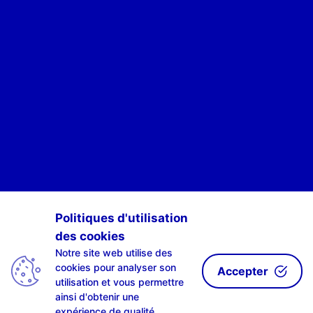
POUR ÊTRE INFORMÉ·E·S DES ACTIVITÉS DE SCAN-R
Politiques d'utilisation
des cookies
S'INSCRIRE À NOTRE NEWSLETTE-R
Notre site web utilise des
cookies pour analyser son
Accepter
utilisation et vous permettre
ainsi d'obtenir une
expérience de qualité.