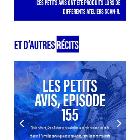
CES PETITS AVIS ONT ÉTÉ PRODUITS LORS DE
DIFFERENTS ATELIERS SCAN-R.
ET D’AUTRES
RÉCITS
LES PETITS
AVIS, EPISODE
155
Dès le départ, Scan-R essaye de valoriser la parole de chacune et de
chacun ! Parmi les textes que nous recevons, certains sont trop brefs