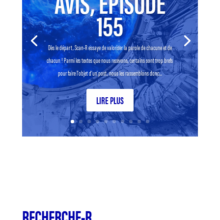
AVIS, EPISODE
155
Dès le départ, Scan-R essaye de valoriser la parole de chacune et de
chacun ! Parmi les textes que nous recevons, certains sont trop brefs
pour faire l’objet d’un post, nous les rassemblons donc...
LIRE PLUS
RECHERCHE-R