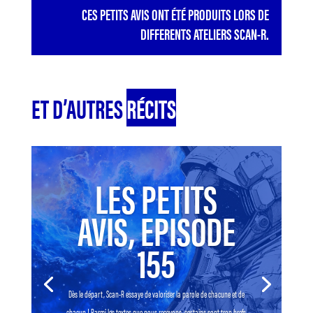
CES PETITS AVIS ONT ÉTÉ PRODUITS LORS DE
DIFFERENTS ATELIERS SCAN-R.
ET D’AUTRES
RÉCITS
LES PETITS
AVIS, EPISODE
155
Dès le départ, Scan-R essaye de valoriser la parole de chacune et de
chacun ! Parmi les textes que nous recevons, certains sont trop brefs