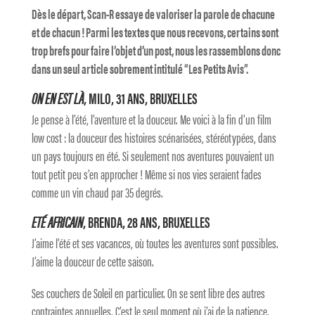
Dès le départ, Scan-R essaye de valoriser la parole de chacune
et de chacun ! Parmi les textes que nous recevons, certains sont
trop brefs pour faire l’objet d’un post, nous les rassemblons donc
dans un seul article sobrement intitulé “Les Petits Avis”.
ON EN EST LÀ
, MILO, 31 ANS, BRUXELLES
Je pense à l’été, l’aventure et la douceur. Me voici à la fin d’un film
low cost : la douceur des histoires scénarisées, stéréotypées, dans
un pays toujours en été. Si seulement nos aventures pouvaient un
tout petit peu s’en approcher ! Même si nos vies seraient fades
comme un vin chaud par 35 degrés.
ETÉ AFRICAIN
, BRENDA, 28 ANS, BRUXELLES
J’aime l’été et ses vacances, où toutes les aventures sont possibles.
J’aime la douceur de cette saison.
Ses couchers de Soleil en particulier. On se sent libre des autres
contraintes annuelles. C’est le seul moment où j’ai de la patience.