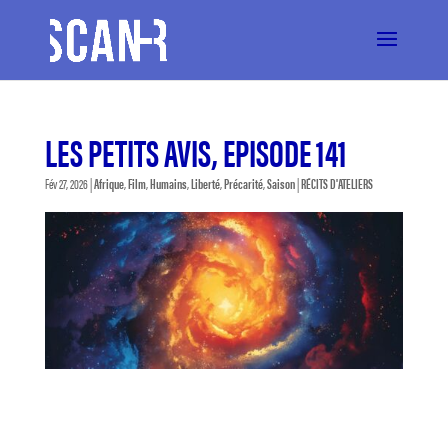
LES PETITS AVIS, EPISODE 141
Fév 27, 2026
|
Afrique
,
Film
,
Humains
,
Liberté
,
Précarité
,
Saison
|
RÉCITS D'ATELIERS