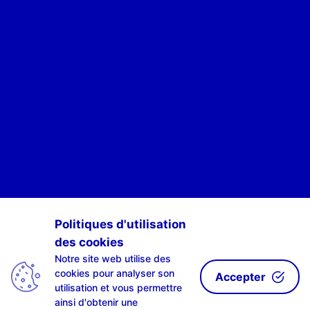
POUR ÊTRE INFORMÉ·E·S DES ACTIVITÉS DE SCAN-R
Politiques d'utilisation
des cookies
S'INSCRIRE À NOTRE NEWSLETTE-R
Notre site web utilise des
cookies pour analyser son
Accepter
utilisation et vous permettre
ainsi d'obtenir une