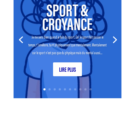
SPORT &
CROYANCE
Je me sens bien quand je fais du sport. Car le sport fait passer le
temps, t’améliore, tant physiquement que mentalement. Mentalement
car le sport n’est pas que du physique mais du mental aussi....
LIRE PLUS