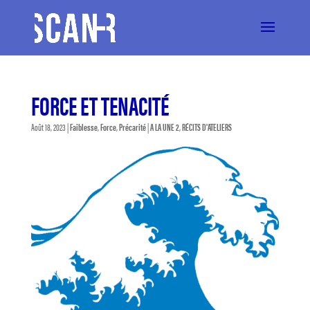
FORCE ET TENACITÉ
Août 18, 2023
|
Faiblesse
,
Force
,
Précarité
|
A LA UNE 2
,
RÉCITS D'ATELIERS