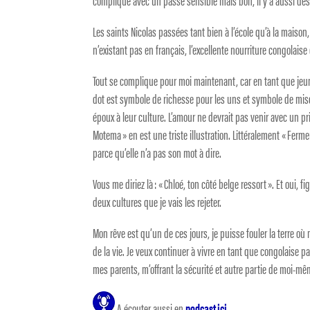
compliqué avec un passé sensible mais bon, il y a aussi des
Les saints Nicolas passées tant bien à l’école qu’à la maiso
n’existant pas en français, l’excellente nourriture congolais
Tout se complique pour moi maintenant, car en tant que jeune 
dot est symbole de richesse pour les uns et symbole de misog
époux à leur culture. L’amour ne devrait pas venir avec un pri
Motema » en est une triste illustration. Littéralement « Ferm
parce qu’elle n’a pas son mot à dire.
Vous me diriez là : « Chloé, ton côté belge ressort ». Et oui, 
deux cultures que je vais les rejeter.
Mon rêve est qu’un de ces jours, je puisse fouler la terre o
de la vie. Je veux continuer à vivre en tant que congolaise par
mes parents, m’offrant la sécurité et autre partie de moi-mê
A écouter aussi en
podcast ici