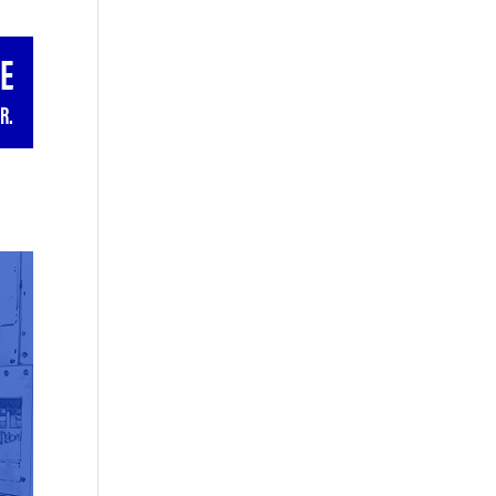
GE
R.