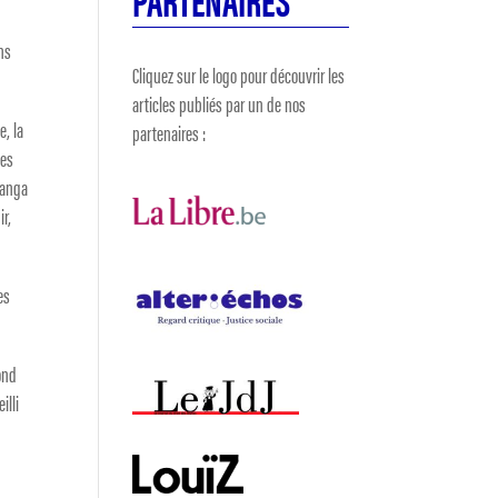
ons
Cliquez sur le logo pour découvrir les
articles publiés par un de nos
e, la
partenaires :
les
 Kanga
ir,
es
ond
illi