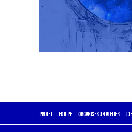
PROJET
ÉQUIPE
ORGANISER UN ATELIER
JO