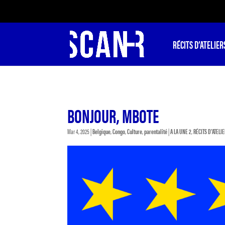
RÉCITS D’ATELIER
BONJOUR, MBOTE
Mar 4, 2025
|
Belgique
,
Congo
,
Culture
,
parentalité
|
A LA UNE 2
,
RÉCITS D'ATELI