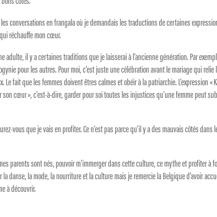
 bons côtés.
n, les conversations en frangala où je demandais les traductions de certaines expressi
e qui réchauffe mon cœur.
adulte, il y a certaines traditions que je laisserai à l’ancienne génération. Par exempl
ynie pour les autres. Pour moi, c’est juste une célébration avant le mariage qui relie 
x. Le fait que les femmes doivent êtres calmes et obéir à la patriarchie. L’expression «
er son cœur », c’est-à-dire, garder pour soi toutes les injustices qu’une femme peut sub
figurez-vous que je vais en profiter. Ce n’est pas parce qu’il y a des mauvais côtés dans l
ù mes parents sont nés, pouvoir m’immerger dans cette culture, ce mythe et profiter à f
 la danse, la mode, la nourriture et la culture mais je remercie la Belgique d’avoir accue
me à découvrir.