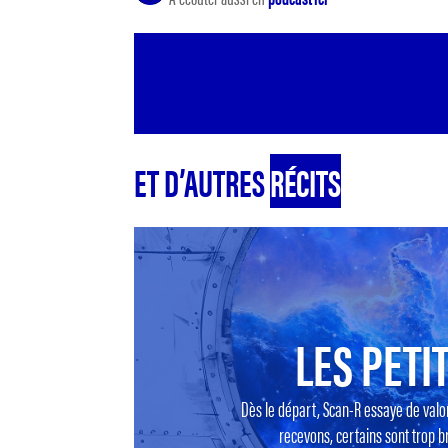
ET D’AUTRES
RÉCITS
LES PETIT
Dès le départ, Scan-R essaye de valo
recevons, certains sont trop br