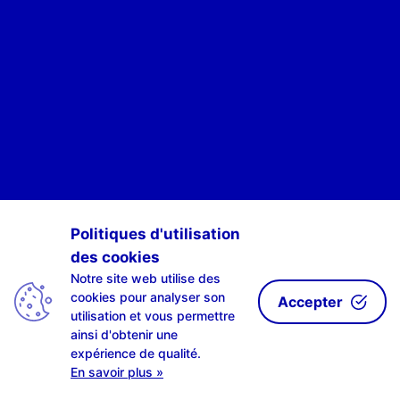
POUR ÊTRE INFORMÉ·E·S DES ACTIVITÉS DE SCAN-R
Politiques d'utilisation
des cookies
S'INSCRIRE À NOTRE NEWSLETTE-R
Notre site web utilise des
cookies pour analyser son
Accepter
utilisation et vous permettre
ainsi d'obtenir une
expérience de qualité.
| design by
LAHPLAB
with the
amazing #0002ab | © LAHPLAB 2018 |
En savoir plus »