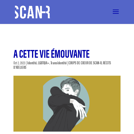
A CETTE VIE ÉMOUVANTE
Oct 2, 2023
|
Identité
,
LGBTQIA+
,
Transidentité
|
COUPS DE COEUR DE SCAN-R
,
RÉCITS
D'ATELIERS