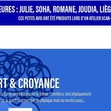
URES : JULIE, SOHA, ROMANE, JOUDIA, LIÈ
CES PETITS AVIS ONT ÉTÉ PRODUITS LORS D’UN ATELIER SCAN-
RT & CROYANCE
t. Car le sport fait passer le temps, t’améliore, tant physiquement
r le sport n’est pas que du physique mais du mental aussi....