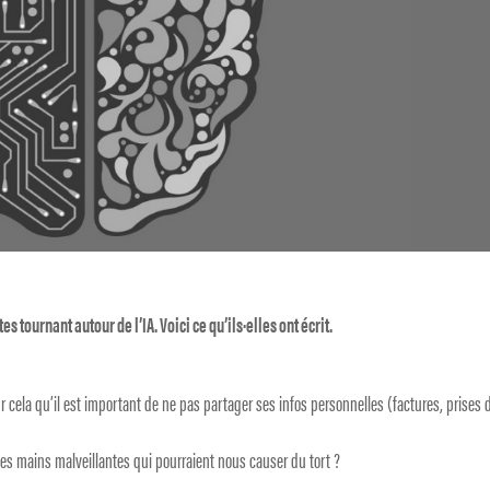
s tournant autour de l’IA. Voici ce qu’ils·elles ont écrit.
our cela qu’il est important de ne pas partager ses infos personnelles (factures, prises 
 des mains malveillantes qui pourraient nous causer du tort ?