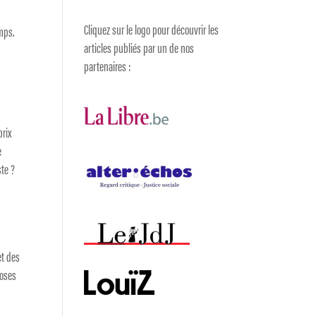
Cliquez sur le logo pour découvrir les
emps.
articles publiés par un de nos
partenaires :
prix
e
ste ?
et des
hoses