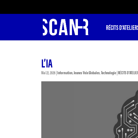
RÉCITS D’ATELIER
L’IA
Mai 22, 2026
|
Information
,
Jeunes Voix Globales
,
Technologie
|
RÉCITS D'ATELIE