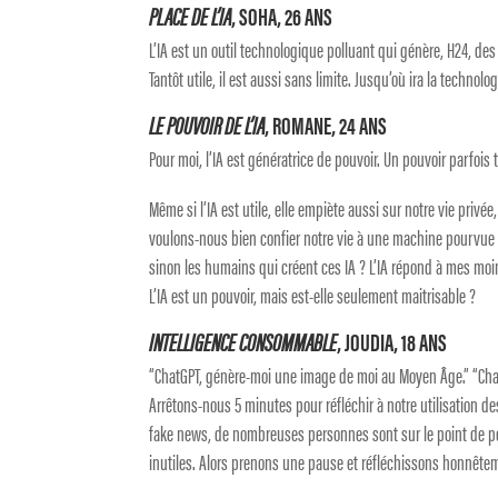
PLACE DE L’IA
, SOHA, 26 ANS
L’IA est un outil technologique polluant qui génère, H24, de
Tantôt utile, il est aussi sans limite. Jusqu’où ira la technolog
LE POUVOIR DE L’IA
, ROMANE, 24 ANS
Pour moi, l’IA est génératrice de pouvoir. Un pouvoir parfois
Même si l’IA est utile, elle empiète aussi sur notre vie privée,
voulons-nous bien confier notre vie à une machine pourvue d
sinon les humains qui créent ces IA ? L’IA répond à mes moin
L’IA est un pouvoir, mais est-elle seulement maitrisable ?
INTELLIGENCE CONSOMMABLE
, JOUDIA, 18 ANS
“ChatGPT, génère-moi une image de moi au Moyen Âge.” “Cha
Arrêtons-nous 5 minutes pour réfléchir à notre utilisation de
fake news, de nombreuses personnes sont sur le point de pe
inutiles. Alors prenons une pause et réfléchissons honnête