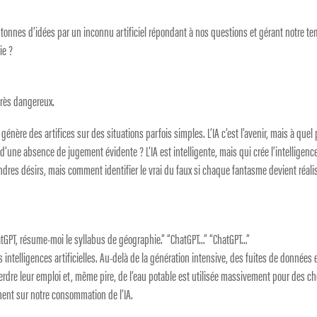
s tonnes d’idées par un inconnu artificiel répondant à nos questions et gérant notre t
ie ?
 très dangereux.
 génère des artifices sur des situations parfois simples. L’IA c’est l’avenir, mais à quel 
’une absence de jugement évidente ? L’IA est intelligente, mais qui crée l’intelligenc
dres désirs, mais comment identifier le vrai du faux si chaque fantasme devient réali
tGPT, résume-moi le syllabus de géographie.” “ChatGPT…” “ChatGPT…”
s intelligences artificielles. Au-delà de la génération intensive, des fuites de données 
rdre leur emploi et, même pire, de l’eau potable est utilisée massivement pour des c
ment sur notre consommation de l’IA.