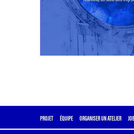
PROJET
ÉQUIPE
ORGANISER UN ATELIER
JO