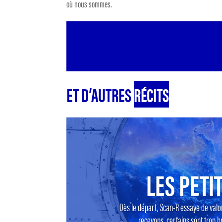
où nous sommes.
ET D’AUTRES
RÉCITS
LES PETIT
Dès le départ, Scan-R essaye de valo
recevons, certains sont trop br