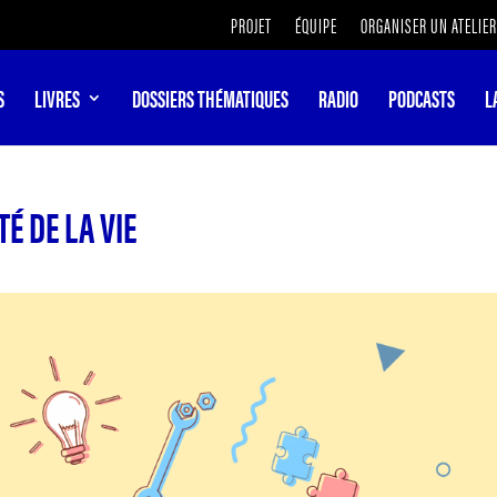
PROJET
ÉQUIPE
ORGANISER UN ATELIER
S
LIVRES
DOSSIERS THÉMATIQUES
RADIO
PODCASTS
L
É DE LA VIE