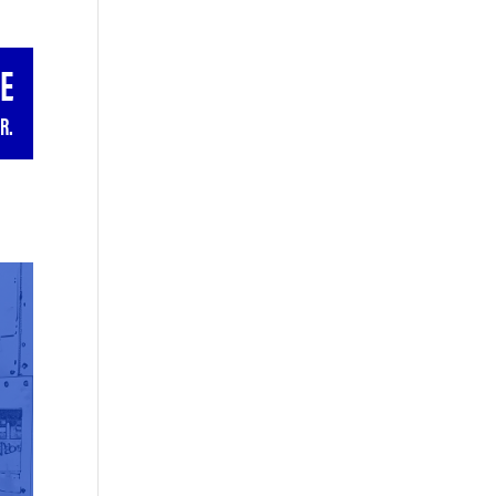
GE
R.