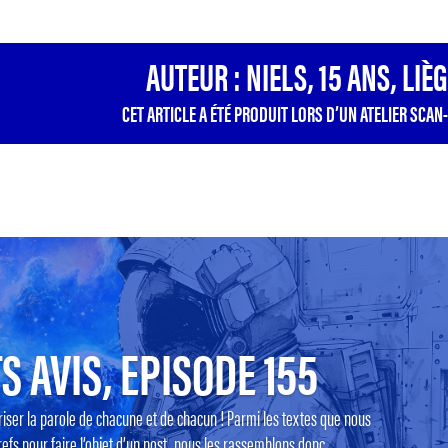
AUTEUR : NIELS, 15 ANS, LIÈ
CET ARTICLE A ÉTÉ PRODUIT LORS D’UN ATELIER SCAN-
S AVIS, EPISODE 155
riser la parole de chacune et de chacun ! Parmi les textes que nous
efs pour faire l’objet d’un post, nous les rassemblons donc...