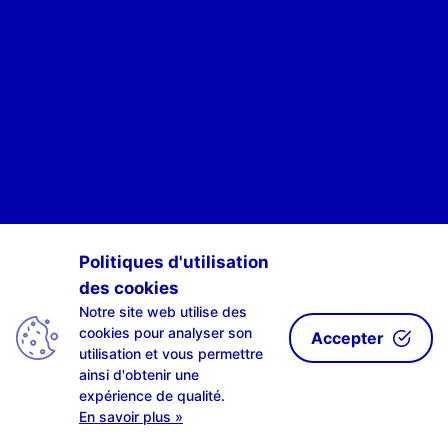
POUR ÊTRE INFORMÉ·E·S DES ACTIVITÉS DE SCAN-R
Politiques d'utilisation
des cookies
S'INSCRIRE À NOTRE NEWSLETTE-R
Notre site web utilise des
cookies pour analyser son
Accepter
utilisation et vous permettre
ainsi d'obtenir une
expérience de qualité.
| design by
LAHPLAB
with the
amazing #0002ab | © LAHPLAB 2018 |
En savoir plus »